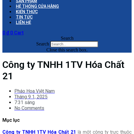
SẢN PHẨM
HỆ THỐNG CỬA HÀNG
KIẾN THỨC
TIN TỨC
LIÊN HỆ
0
₫
0
Cart
Search
Search
Close this search box.
Công ty TNHH 1TV Hóa Chất
21
Pháo Hoa Việt Nam
Tháng 9 1, 2025
7:31 sáng
No Comments
Mục lục
Công ty TNHH 1TV Hóa Chất 21
là một công ty trực thuộc