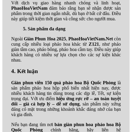
Với dịch vụ giao hàng nhanh chóng và linh hoạt,
PhaoHoaVietNam
đảm bảo rằng bạn sẽ nhận được sản
phẩm trong thời gian ngắn nhất, dù bạn ở bất cứ đâu. Điều
này giúp tiết kiệm thời gian và công sức cho người mua.
5. Sản phẩm đa dạng
Ngoài
Giàn Phun Hoa 2025
,
PhaoHoaVietNam.Net
còn
cung cấp nhiều loại pháo hoa khác từ
Z121
, như pháo
giàn tầm cao, pháo bông, pháo hoa cầm tay. Điều này giúp
khách hàng có nhiều sự lựa chọn cho các sự kiện khác
nhau.
4. Kết luận
Giàn phun viên 150 quả pháo hoa Bộ Quốc Phòng
là
sản phẩm pháo hoa hộp phổ biến nhất hiện nay, được
nhiều khách hàng tin dùng trong các dịp lễ, Tết, sự kiện
trọng đại. Với ưu điểm
hiệu ứng rực rỡ – an toàn tuyệt
đối – giá cả hợp lý – dễ sử dụng
, sản phẩm này xứng
đáng có mặt trong những khoảnh khắc đáng nhớ của bạn
và gia đình.
Nếu bạn đang tìm nơi
bán giàn phun hoa pháo hoa Bộ
Quốc Phòng
chính hãng, hãy liên hệ