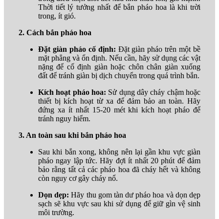
Thời tiết lý tưởng nhất để bắn pháo hoa là khi trời
trong, ít gió.
2. Cách bắn pháo hoa
Đặt giàn pháo cố định:
Đặt giàn pháo trên một bề
mặt phẳng và ổn định. Nếu cần, hãy sử dụng các vật
nặng để cố định giàn hoặc chôn chân giàn xuống
đất để tránh giàn bị dịch chuyển trong quá trình bắn.
Kích hoạt pháo hoa:
Sử dụng dây cháy chậm hoặc
thiết bị kích hoạt từ xa để đảm bảo an toàn. Hãy
đứng xa ít nhất 15-20 mét khi kích hoạt pháo để
tránh nguy hiểm.
3. An toàn sau khi bắn pháo hoa
Sau khi bắn xong, không nên lại gần khu vực giàn
pháo ngay lập tức. Hãy đợi ít nhất 20 phút để đảm
bảo rằng tất cả các pháo hoa đã cháy hết và không
còn nguy cơ gây cháy nổ.
Dọn dẹp:
Hãy thu gom tàn dư pháo hoa và dọn dẹp
sạch sẽ khu vực sau khi sử dụng để giữ gìn vệ sinh
môi trường.