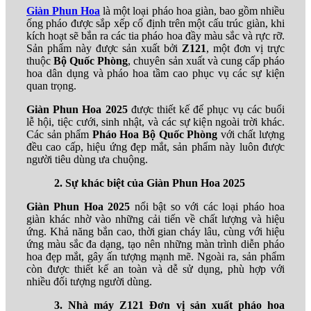
Giàn Phun Hoa
là một loại pháo hoa giàn, bao gồm nhiều
ống pháo được sắp xếp cố định trên một cấu trúc giàn, khi
kích hoạt sẽ bắn ra các tia pháo hoa đầy màu sắc và rực rỡ.
Sản phẩm này được sản xuất bởi
Z121
, một đơn vị trực
thuộc
Bộ Quốc Phòng
, chuyên sản xuất và cung cấp pháo
hoa dân dụng và pháo hoa tầm cao phục vụ các sự kiện
quan trọng.
Giàn Phun Hoa 2025
được thiết kế để phục vụ các buổi
lễ hội, tiệc cưới, sinh nhật, và các sự kiện ngoài trời khác.
Các sản phẩm
Pháo Hoa Bộ Quốc Phòng
với chất lượng
đều cao cấp, hiệu ứng đẹp mắt, sản phẩm này luôn được
người tiêu dùng ưa chuộng.
2. Sự khác biệt của Giàn Phun Hoa 2025
Giàn Phun Hoa 2025
nổi bật so với các loại pháo hoa
giàn khác nhờ vào những cải tiến về chất lượng và hiệu
ứng. Khả năng bắn cao, thời gian cháy lâu, cùng với hiệu
ứng màu sắc đa dạng, tạo nên những màn trình diễn pháo
hoa đẹp mắt, gây ấn tượng mạnh mẽ. Ngoài ra, sản phẩm
còn được thiết kế an toàn và dễ sử dụng, phù hợp với
nhiều đối tượng người dùng.
3. Nhà máy Z121 Đơn vị sản xuất pháo hoa