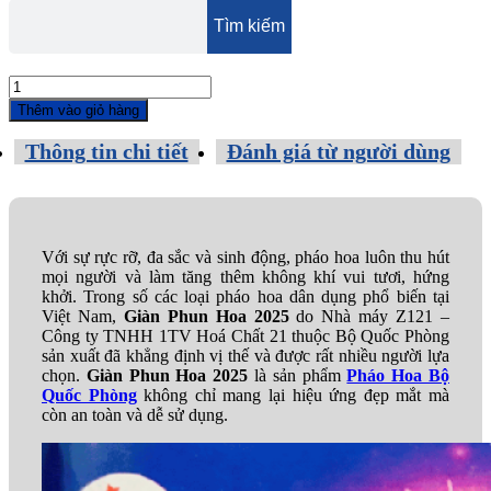
Giàn
Phun
Thêm vào giỏ hàng
Hoa
2026
Thông tin chi tiết
Đánh giá từ người dùng
số
lượng
Với sự rực rỡ, đa sắc và sinh động, pháo hoa luôn thu hút
mọi người và làm tăng thêm không khí vui tươi, hứng
khởi. Trong số các loại pháo hoa dân dụng phổ biến tại
Việt Nam,
Giàn Phun Hoa 2025
do Nhà máy Z121 –
Công ty TNHH 1TV Hoá Chất 21 thuộc Bộ Quốc Phòng
sản xuất đã khẳng định vị thế và được rất nhiều người lựa
chọn.
Giàn Phun Hoa 2025
là sản phẩm
Pháo Hoa Bộ
Quốc Phòng
không chỉ mang lại hiệu ứng đẹp mắt mà
còn an toàn và dễ sử dụng.