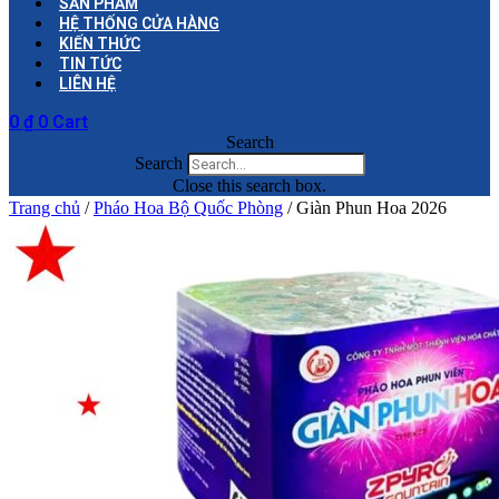
SẢN PHẨM
HỆ THỐNG CỬA HÀNG
KIẾN THỨC
TIN TỨC
LIÊN HỆ
0
₫
0
Cart
Search
Search
Close this search box.
Trang chủ
/
Pháo Hoa Bộ Quốc Phòng
/ Giàn Phun Hoa 2026