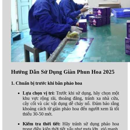
Hướng Dẫn Sử Dụng Giàn Phun Hoa 2025
1. Chuẩn bị trước khi bắn pháo hoa
Lựa chọn vị trí:
Trước khi sử dụng, hãy chọn một
khu vực rộng rãi, thoáng đãng, tránh xa nhà cửa,
cây cối và các vật dụng dễ cháy nổ. Đảm bảo rằng
khoảng cách từ giàn pháo hoa đến người xem là tối
thiểu 30-50 mét.
Kiểm tra thời tiết:
Hãy tránh sử dụng pháo hoa
trong điều kiện thời tiết xấu như mưa lớn, gió mạnh.