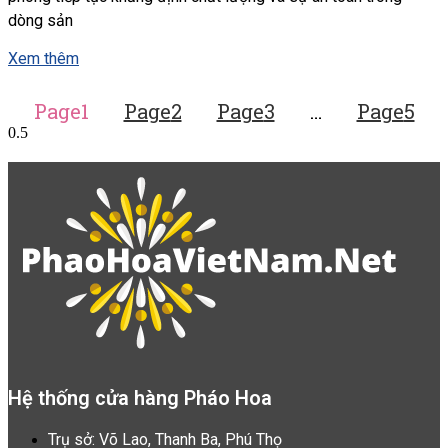
dòng sản
Xem thêm
Page
1
Page
2
Page
3
…
Page
5
Hệ thống cửa hàng Pháo Hoa
Trụ sở: Võ Lao, Thanh Ba, Phú Thọ