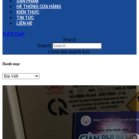
SẢN PHẨM
HỆ THỐNG CỬA HÀNG
KIẾN THỨC
TIN TỨC
LIÊN HỆ
0
₫
0
Cart
Search
Search
Close this search box.
Danh mục
Danh
mục