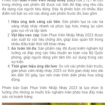
Phiên bản
Giàn Phun Viên Nhấp Nháy 2023
của Z121 là một
trong những sản phẩm đã được cải tiến để đáp ứng nhu cầu
đa dạng của người tiêu dùng. Đây là phiên bản có nhiều đặc
điểm nổi bật so với các dòng sản phẩm trước đó, bao gồm:
Hiệu ứng ánh sáng cải tiến
: Sản phẩm tạo ra các tia
sáng nhấp nháy nhanh và phức tạp hơn, mang lại cảm
giác rực rỡ và lấp lánh.
Vật liệu cao cấp
: Giàn Phun Viên Nhấp Nháy 2023 được
sản xuất từ vật liệu chống ẩm, giúp bảo quản tốt trong
nhiều điều kiện thời tiết khác nhau.
An toàn tối đa
: Sản phẩm này đã được kiểm nghiệm kỹ
lưỡng và đáp ứng các tiêu chuẩn an toàn của Bộ Quốc
phòng, giúp người dùng yên tâm khi sử dụng trong các
sự kiện.
Thời gian hiệu ứng dài hơn
: So với các phiên bản trước,
giàn phun viên nhấp nháy 2023 có thời gian cháy kéo dài
lên đến 50 giây, tạo nên màn trình diễn pháo hoa sống
động.
Phiên bản Giàn Phun Viên Nhấp Nháy 2023 là lựa chọn lý
tưởng cho những ai muốn trải nghiệm màn pháo hoa đầy màu
sắc và hoành tráng.