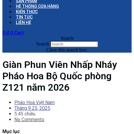
SẢN PHẨM
HỆ THỐNG CỬA HÀNG
KIẾN THỨC
TIN TỨC
LIÊN HỆ
0
₫
0
Cart
Search
Search
Close this search box.
Giàn Phun Viên Nhấp Nháy
Pháo Hoa Bộ Quốc phòng
Z121 năm 2026
Pháo Hoa Việt Nam
Tháng 9 25, 2025
5:45 chiều
No Comments
Mục lục