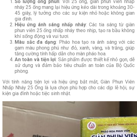
Số lượng ống phun
: Với 25 ống, giàn phun viên nhấp
nháy 25 ống mang lại hiệu ứng kéo dài trong khoảng 30-
45 giây, lý tưởng cho các sự kiện nhỏ hoặc không gian
gia đình.
Hiệu ứng ánh sáng nhấp nháy
: Các tia sáng từ giàn
phun viên 25 ống nhấp nháy theo nhịp, tạo ra bầu không
khí sống động và vui tươi.
Màu sắc đa dạng
: Pháo hoa tạo ra ánh sáng với các
gam màu phong phú như đỏ, xanh, vàng, và trắng, giúp
tăng cường tính hấp dẫn cho màn pháo hoa.
An toàn và tiện lợi
: Sản phẩm được thiết kế nhỏ gọn, dễ
sử dụng và đảm bảo tiêu chuẩn an toàn của Bộ Quốc
phòng.
Với tính năng tiện lợi và hiệu ứng bắt mắt, Giàn Phun Viên
Nhấp Nháy 25 Ống là lựa chọn phù hợp cho các dịp lễ hội, sự
kiện gia đình hoặc tiệc sinh nhật.