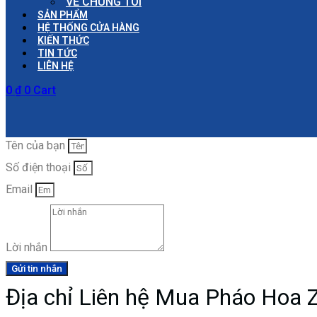
VỀ CHÚNG TÔI
SẢN PHẨM
HỆ THỐNG CỬA HÀNG
KIẾN THỨC
TIN TỨC
LIÊN HỆ
0
₫
0
Cart
Tên của bạn
Số điện thoại
Email
Lời nhắn
Gửi tin nhắn
Địa chỉ Liên hệ Mua Pháo Hoa