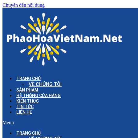
Chuyển đến nội dung
TRANG CHỦ
VỀ CHÚNG TÔI
SẢN PHẨM
HỆ THỐNG CỬA HÀNG
KIẾN THỨC
TIN TỨC
LIÊN HỆ
Menu
TRANG CHỦ