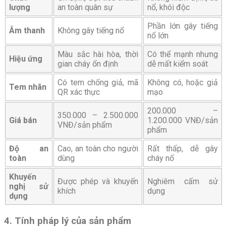
lượng
an toàn quân sự
nổ, khói độc
Phần lớn gây tiếng
Âm thanh
Không gây tiếng nổ
nổ lớn
Màu sắc hài hòa, thời
Có thể mạnh nhưng
Hiệu ứng
gian cháy ổn định
dễ mất kiểm soát
Có tem chống giả, mã
Không có, hoặc giả
Tem nhãn
QR xác thực
mạo
200.000 –
350.000 – 2.500.000
Giá bán
1.200.000 VNĐ/sản
VNĐ/sản phẩm
phẩm
Độ an
Cao, an toàn cho người
Rất thấp, dễ gây
toàn
dùng
cháy nổ
Khuyến
Được phép và khuyến
Nghiêm cấm sử
nghị sử
khích
dụng
dụng
4. Tính pháp lý của sản phẩm