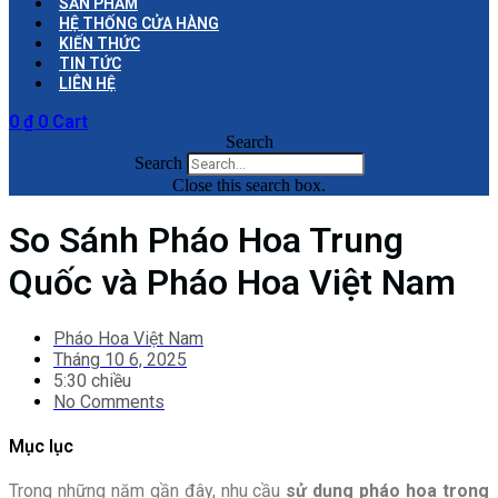
SẢN PHẨM
HỆ THỐNG CỬA HÀNG
KIẾN THỨC
TIN TỨC
LIÊN HỆ
0
₫
0
Cart
Search
Search
Close this search box.
So Sánh Pháo Hoa Trung
Quốc và Pháo Hoa Việt Nam
Pháo Hoa Việt Nam
Tháng 10 6, 2025
5:30 chiều
No Comments
Mục lục
Trong những năm gần đây, nhu cầu
sử dụng pháo hoa trong