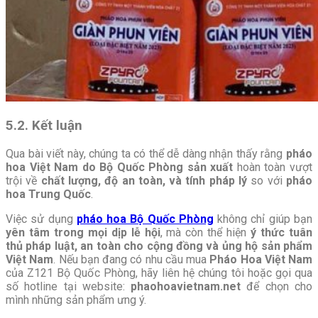
5.2. Kết luận
Qua bài viết này, chúng ta có thể dễ dàng nhận thấy rằng
pháo
hoa Việt Nam do Bộ Quốc Phòng sản xuất
hoàn toàn vượt
trội về
chất lượng, độ an toàn, và tính pháp lý
so với
pháo
hoa Trung Quốc
.
Việc sử dụng
pháo hoa Bộ Quốc Phòng
không chỉ giúp bạn
yên tâm trong mọi dịp lễ hội
, mà còn thể hiện
ý thức tuân
thủ pháp luật, an toàn cho cộng đồng và ủng hộ sản phẩm
Việt Nam
. Nếu bạn đang có nhu cầu mua
Pháo Hoa Việt Nam
của Z121 Bộ Quốc Phòng, hãy liên hệ chúng tôi hoặc gọi qua
số hotline tại website:
phaohoavietnam.net
để chọn cho
mình những sản phẩm ưng ý.