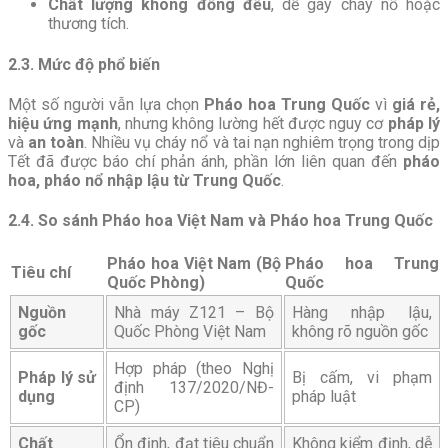
Chất lượng không đồng đều
, dễ gây cháy nổ hoặc
thương tích.
2.3. Mức độ phổ biến
Một số người vẫn lựa chọn
Pháo hoa Trung Quốc
vì
giá rẻ,
hiệu ứng mạnh
, nhưng không lường hết được nguy cơ
pháp lý
và
an toàn
. Nhiều vụ cháy nổ và tai nạn nghiêm trọng trong dịp
Tết đã được báo chí phản ánh, phần lớn liên quan đến
pháo
hoa, pháo nổ nhập lậu từ Trung Quốc
.
2.4. So sánh Pháo hoa Việt Nam và Pháo hoa Trung Quốc
Pháo hoa Việt Nam (Bộ
Pháo hoa Trung
Tiêu chí
Quốc Phòng)
Quốc
Nguồn
Nhà máy Z121 – Bộ
Hàng nhập lậu,
gốc
Quốc Phòng Việt Nam
không rõ nguồn gốc
Hợp pháp (theo Nghị
Pháp lý sử
Bị cấm, vi phạm
định 137/2020/NĐ-
dụng
pháp luật
CP)
Chất
Ổn định, đạt tiêu chuẩn
Không kiểm định, dễ