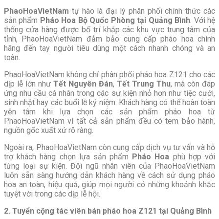
PhaoHoaVietNam
tự hào là đại lý phân phối chính thức các
sản phẩm
Pháo Hoa Bộ Quốc Phòng tại Quảng Bình
. Với hệ
thống cửa hàng được bố trí khắp các khu vực trung tâm của
tỉnh, PhaoHoaVietNam đảm bảo cung cấp pháo hoa chính
hãng đến tay người tiêu dùng một cách nhanh chóng và an
toàn.
PhaoHoaVietNam không chỉ phân phối pháo hoa Z121 cho các
dịp lễ lớn như
Tết Nguyên Đán
,
Tết Trung Thu
, mà còn đáp
ứng nhu cầu cá nhân trong các sự kiện nhỏ hơn như tiệc cưới,
sinh nhật hay các buổi lễ kỷ niệm. Khách hàng có thể hoàn toàn
yên tâm khi lựa chọn các sản phẩm pháo hoa từ
PhaoHoaVietNam vì tất cả sản phẩm đều có tem bảo hành,
nguồn gốc xuất xứ rõ ràng.
Ngoài ra, PhaoHoaVietNam còn cung cấp dịch vụ tư vấn và hỗ
trợ khách hàng chọn lựa sản phẩm
Pháo Hoa
phù hợp với
từng loại sự kiện. Đội ngũ nhân viên của PhaoHoaVietNam
luôn sẵn sàng hướng dẫn khách hàng về cách sử dụng pháo
hoa an toàn, hiệu quả, giúp mọi người có những khoảnh khắc
tuyệt vời trong các dịp lễ hội.
2. Tuyển cộng tác viên bán pháo hoa Z121 tại Quảng Bình