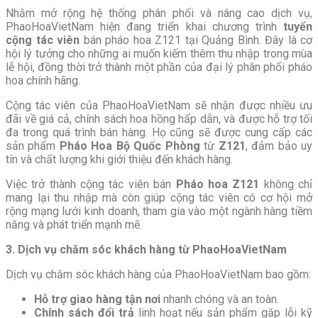
Nhằm mở rộng hệ thống phân phối và nâng cao dịch vụ,
PhaoHoaVietNam hiện đang triển khai chương trình
tuyển
cộng tác viên
bán pháo hoa Z121 tại Quảng Bình. Đây là cơ
hội lý tưởng cho những ai muốn kiếm thêm thu nhập trong mùa
lễ hội, đồng thời trở thành một phần của đại lý phân phối pháo
hoa chính hãng.
Cộng tác viên của PhaoHoaVietNam sẽ nhận được nhiều ưu
đãi về giá cả, chính sách hoa hồng hấp dẫn, và được hỗ trợ tối
đa trong quá trình bán hàng. Họ cũng sẽ được cung cấp các
sản phẩm
Pháo Hoa Bộ Quốc Phòng
từ
Z121
, đảm bảo uy
tín và chất lượng khi giới thiệu đến khách hàng.
Việc trở thành cộng tác viên bán
Pháo hoa Z121
không chỉ
mang lại thu nhập mà còn giúp cộng tác viên có cơ hội mở
rộng mạng lưới kinh doanh, tham gia vào một ngành hàng tiềm
năng và phát triển mạnh mẽ.
3. Dịch vụ chăm sóc khách hàng từ PhaoHoaVietNam
Dịch vụ chăm sóc khách hàng của PhaoHoaVietNam bao gồm:
Hỗ trợ giao hàng tận nơi
nhanh chóng và an toàn.
Chính sách đổi trả
linh hoạt nếu sản phẩm gặp lỗi kỹ