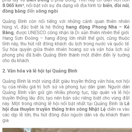
8.065 km²
, nổi bật với sự đa dạng về địa hình từ
biển
,
đồi núi
,
đồng bằng
đến
sông ngòi
.
Quảng Bình còn nổi tiếng với những cảnh quan thiên nhiên
hùng vĩ, đặc biệt là hệ thống
hang động Phong Nha – Kẻ
Bàng
, được UNESCO công nhận là Di sản thiên nhiên thế giới.
Hang Sơn Đoòng – hang động lớn nhất thế giới, cũng thuộc
tỉnh này, thu hút rất đông khách du lịch trong nước và quốc tế.
Sự hòa quyện giữa thiên nhiên hoang sơ và văn hóa lịch sử
phong phú đã biến Quảng Bình thành một điểm đến lý tưởng
cho du khách.
2. Văn hóa và lễ hội tại Quảng Bình
Quảng Bình là một vùng đất giàu truyền thống văn hóa, nơi hội
tụ của nhiều giá trị lịch sử và phong tục dân gian. Người dân
Quảng Bình vẫn giữ gìn nhiều phong tục, tập quán và lễ hội
truyền thống lâu đời, tạo nên bản sắc riêng biệt cho vùng đất
này. Một trong những lễ hội nổi bật nhất tại Quảng Bình là
Lễ
hội đua thuyền truyền thống trên sông Nhật Lệ
diễn ra vào
các dịp lễ lớn, thu hút đông đảo người dân và du khách tham
gia.