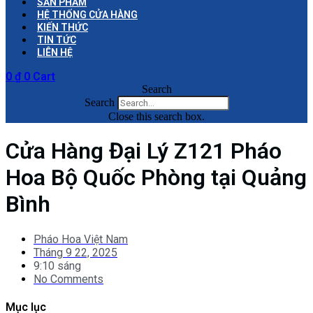
SẢN PHẨM
HỆ THỐNG CỬA HÀNG
KIẾN THỨC
TIN TỨC
LIÊN HỆ
0
₫
0
Cart
Search
Search
Close this search box.
Cửa Hàng Đại Lý Z121 Pháo
Hoa Bộ Quốc Phòng tại Quảng
Bình
Pháo Hoa Việt Nam
Tháng 9 22, 2025
9:10 sáng
No Comments
Mục lục