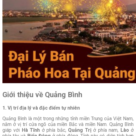
Giới thiệu về Quảng Bình
1. Vị trí địa lý và đặc điểm tự nhiên
Quảng Bình là một trong những tỉnh miền Trung của Việt Nam,
nằm ở vị trí cửa ngõ của miền Bắc và miền Nam. Quảng Bình
giáp với
Hà Tĩnh
ở phía bắc,
Quảng Trị
ở phía nam,
Lào
ở
phía tây và
Biển Đông
ở phía đông. Tỉnh này có diện tích hơn