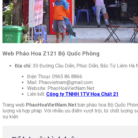
Web Pháo Hoa Z121 Bộ Quốc Phòng
Địa chỉ:
30 Đường Cầu Diễn, Phúc Diễn, Bắc Từ Liêm Hà 
Điện Thoại: 0965 86 8866
Mail:
Phaovietnam@gmail.com
Website: PhaoHoaVietNam.Net
Liên kết:
Công ty TNHH 1TV Hoa Chất 21
Trang web
PhaoHoaVietNam.Net
bán pháo hoa Bộ Quốc Phòng
lượng và hợp pháp. Với nhiều ưu điểm vượt trội, từ chất lượng 
sự kiện.