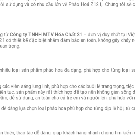
người sử dụng và có nhu cầu lớn về Pháo Hoá Z121, Chúng tôi sẽ 
ng từ
Công ty TNHH MTV Hóa Chất 21
– đơn vị duy nhất tại V
1 có thiết kế đặc biệt nhằm đảm bảo an toàn, không gây cháy nổ
uan trọng.
nhiều loại sản phẩm pháo hoa đa dạng, phù hợp cho từng loại 
 các viên sáng lung linh, phù hợp cho các buổi lễ trang trọng, tiệc
iên tục, sản phẩm này rất thích hợp để tạo nên không gian sống đ
ầm, dễ sử dụng, an toàn cho cả trẻ em và người lớn, phù hợp với n
dễ dàng lựa chọn loại pháo hoa phù hợp cho từng dịp lễ hội, t
hân thiện, thao tác dễ dàng, giúp khách hàng nhanh chóng tìm ki