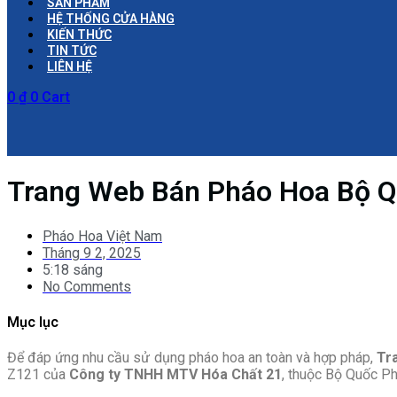
SẢN PHẨM
HỆ THỐNG CỬA HÀNG
KIẾN THỨC
TIN TỨC
LIÊN HỆ
0
₫
0
Cart
Trang Web Bán Pháo Hoa Bộ Q
Pháo Hoa Việt Nam
Tháng 9 2, 2025
5:18 sáng
No Comments
Mục lục
Để đáp ứng nhu cầu sử dụng pháo hoa an toàn và hợp pháp,
Tr
Z121 của
Công ty TNHH MTV Hóa Chất 21
, thuộc Bộ Quốc P